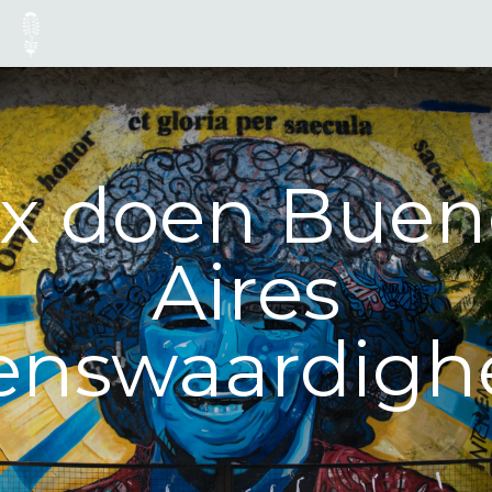
0x doen Buen
Aires
enswaardig