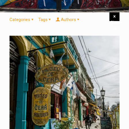
Categories
Tags
Authors
Show
all