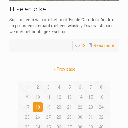
Hike en bike
Snel poseren we voor het bord ‘Fin de Carretera Austral’
en proosten uiteraard met een whiskey. Daarna stappen
we met het bonte gezelschap...
12
Read more
Prev page
1
2
3
4
5
6
7
8
9
10
11
12
13
14
15
16
17
18
19
20
21
22
23
24
25
26
27
28
29
30
31
32
33
34
35
36
37
38
39
40