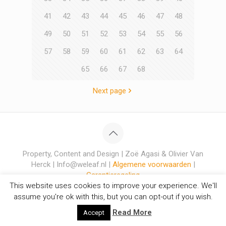
41
42
43
44
45
46
47
48
49
50
51
52
53
54
55
56
57
58
59
60
61
62
63
64
65
66
67
68
Next page
Property, Content and Design | Zoë Agasi & Olivier Van
Herck | Info@weleaf.nl |
Algemene voorwaarden
|
Garantieregeling
This website uses cookies to improve your experience. We'll
assume you're ok with this, but you can opt-out if you wish.
Read More
Accept