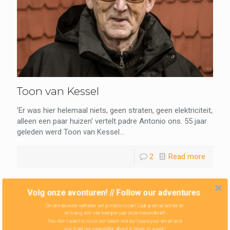
Toon van Kessel
'Er was hier helemaal niets, geen straten, geen elektriciteit,
alleen een paar huizen' vertelt padre Antonio ons. 55 jaar
geleden werd Toon van Kessel...
2
Read more
Volg onze avonturen! // Follow our adventures
Onze nieuwste verhalen wil je niet missen! Laat je email achter en
ontvang zo'n vier keer per jaar onze nieuwsbrief!
You don't want to miss our latest stories! Leave your email and
you'll get our newsletter about 4 times in a year!