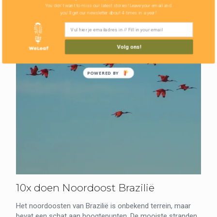
You don't want to miss our latest stories! Leave your email and
you'll get our newsletter about 4 times in a year!
Volg ons!
POWERED BY
10x doen Noordoost Brazilië
Het noordoosten van Brazilië is onbekend terrein, maar
bevat een schat aan hoogtepunten. De mooiste stranden