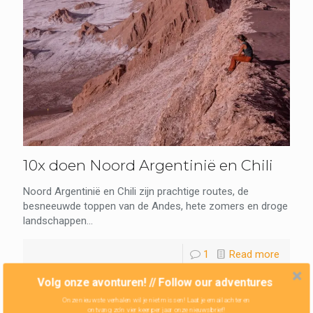
10x doen Noord Argentinië en Chili
Noord Argentinië en Chili zijn prachtige routes, de
besneeuwde toppen van de Andes, hete zomers en droge
landschappen...
1
Read more
Volg onze avonturen! // Follow our adventures
Onze nieuwste verhalen wil je niet missen! Laat je email achter en
ontvang zo'n vier keer per jaar onze nieuwsbrief!