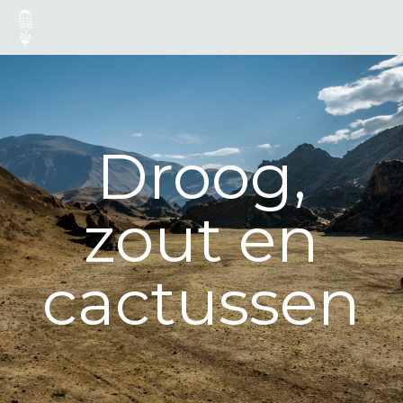
Droog,
zout en
cactussen