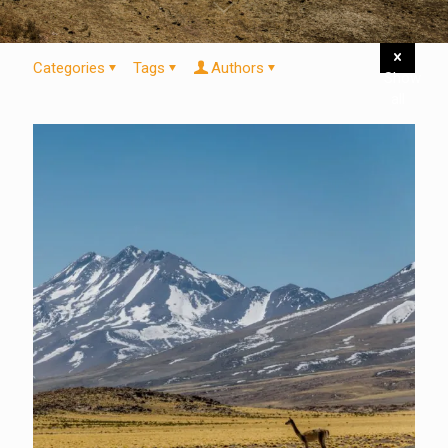
Categories
Tags
Authors
Show
all