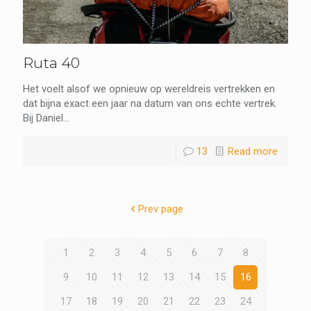
Ruta 40
Het voelt alsof we opnieuw op wereldreis vertrekken en
dat bijna exact een jaar na datum van ons echte vertrek.
Bij Daniel...
13
Read more
Prev page
1
2
3
4
5
6
7
8
9
10
11
12
13
14
15
16
17
18
19
20
21
22
23
24