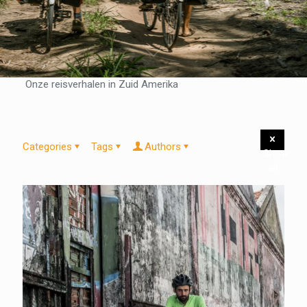
Onze reisverhalen in Zuid Amerika
Categories
Tags
Authors
Show
all