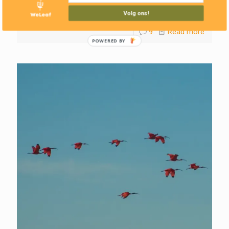
rolletjes, maar toch...
Volg ons!
9
Read more
POWERED BY