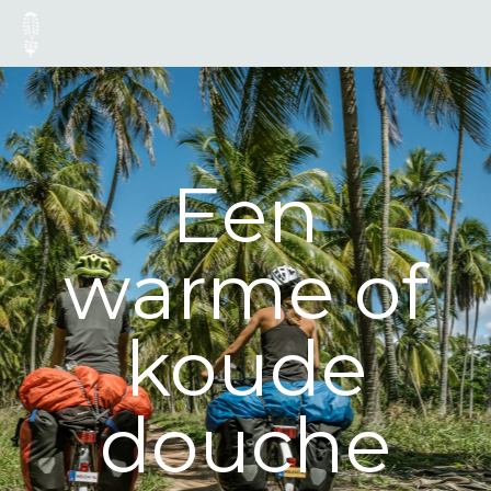
Een
warme of
koude
douche