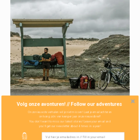
Volg onze avonturen! // Follow our adventures
Onze nieuwste verhalen wil je niet missen! Laat je email achter en
ontvang zo'n vier keer per jaar onze nieuwsbrief!
Lek naar Salvador
You don't want to miss our latest stories! Leave your email and
you'll get our newsletter about 4 times in a year!
We zijn halverwege onze weg naar Salvador, waar Zoë
haar ouders op ons zullen wachten. Alles loopt op