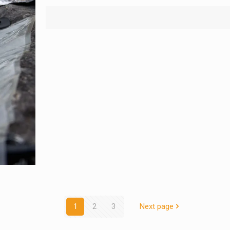
1
2
3
Next page