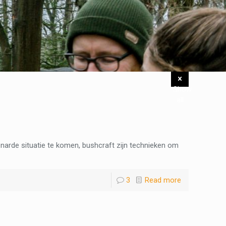
Show
all
benarde situatie te komen, bushcraft zijn technieken om
3
Read more