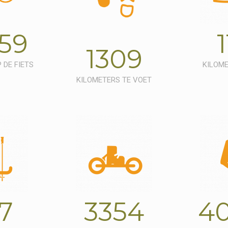
59
1
1309
 DE FIETS
KILOME
KILOMETERS TE VOET
7
3354
4