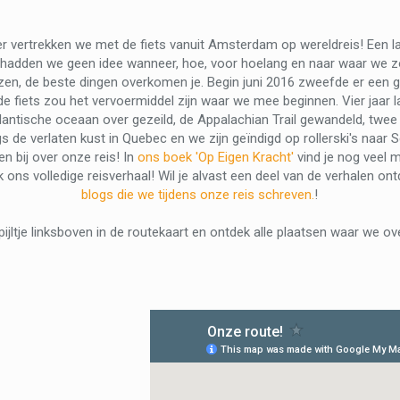
r vertrekken we met de fiets vanuit Amsterdam op wereldreis! Een la
hadden we geen idee wanneer, hoe, voor hoelang en naar waar we zou
izen, de beste dingen overkomen je. Begin juni 2016 zweefde er een 
 de fiets zou het vervoermiddel zijn waar we mee beginnen. Vier jaar 
Atlantische oceaan over gezeild, de Appalachian Trail gewandeld, twee
s de verlaten kust in Quebec en we zijn geïndigd op rollerski's naar
ken bij over onze reis! In
ons boek 'Op Eigen Kracht'
vind je nog veel m
k ons volledige reisverhaal! Wil je alvast een deel van de verhalen on
blogs die we tijdens onze reis schreven.
!
 pijltje linksboven in de routekaart en ontdek alle plaatsen waar we 