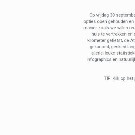
Op vrijdag 30 septembe
opties open gehouden en 
manier zoals we willen re
huis te vertrekken en
kilometer gefietst, de 
gekanoed, geskied lang
allerlei leuke statistie
infographics en natuurlij
TIP: Klik op het