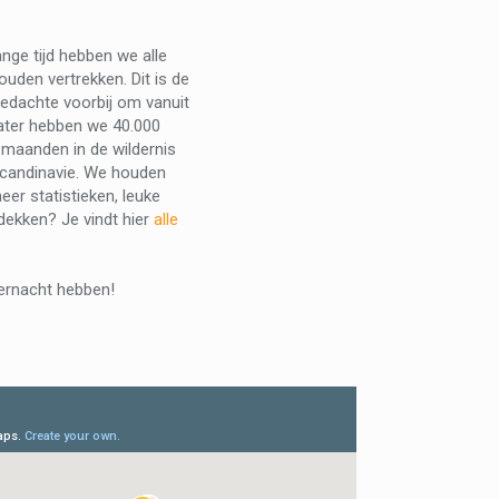
nge tijd hebben we alle
den vertrekken. Dit is de
gedachte voorbij om vanuit
later hebben we 40.000
 maanden in de wildernis
 Scandinavie. We houden
eer statistieken, leuke
tdekken? Je vindt hier
alle
overnacht hebben!