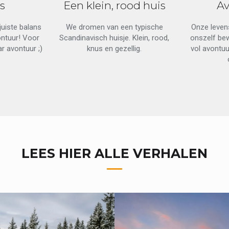
s
Een klein, rood huis
A
uiste balans
We dromen van een typische
Onze leven
ntuur! Voor
Scandinavisch huisje. Klein, rood,
onszelf bew
ar avontuur ;)
knus en gezellig.
vol avontuu
LEES HIER ALLE VERHALEN