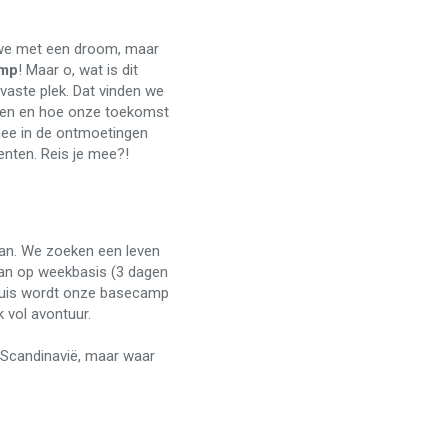
we met een droom, maar
mp
! Maar o, wat is dit
vaste plek. Dat vinden we
omen en hoe onze toekomst
 mee in de ontmoetingen
nten. Reis je mee?!
an. We zoeken een leven
kan op weekbasis (3 dagen
 huis wordt onze basecamp
 vol avontuur.
 Scandinavië, maar waar