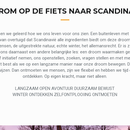
OM OP DE FIETS NAAR SCANDIN
ben we geleerd hoe we ons leven voor ons zien. Een buitenleven met
ervan overtuigd dat Scandinavië alle ingredienten biedt om deze dro
nsen, de uitgestrekte natuur, echte winter, het allemansrecht. Er is 
 ons daarnaast een andere belangrijke les: een droom waarmaken geb
 initiatief nemen, ons openstellen, zoeken, vragen stellen en met m
et best als we op een langzame manier naar onze droom bewegen. De
ijzen. Dan ontmoeten we mensen, zijn we flexibel en hebben we tij
ontdekken. Op eigen kracht, maar niet alleen.
LANGZAAM OPEN AVONTUUR DUURZAAM BEWUST
WINTER ONTDEKKEN ZELFONTPLOOIING ONTMOETEN