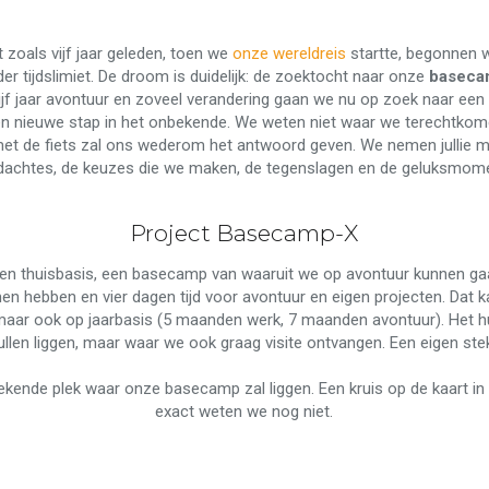
 zoals vijf jaar geleden, toen we
onze wereldreis
startte, begonnen 
r tijdslimiet. De droom is duidelijk: de zoektocht naar onze
baseca
jf jaar avontuur en zoveel verandering gaan we nu op zoek naar een 
en nieuwe stap in het onbekende. We weten niet waar we terechtk
s met de fiets zal ons wederom het antwoord geven. We nemen jullie
achtes, de keuzes die we maken, de tegenslagen en de geluksmome
Project Basecamp-X
en thuisbasis, een basecamp van waaruit we op avontuur kunnen ga
en hebben en vier dagen tijd voor avontuur en eigen projecten. Dat 
maar ook op jaarbasis (5 maanden werk, 7 maanden avontuur). Het
llen liggen, maar waar we ook graag visite ontvangen. Een eigen stek
kende plek waar onze basecamp zal liggen. Een kruis op de kaart in
exact weten we nog niet.