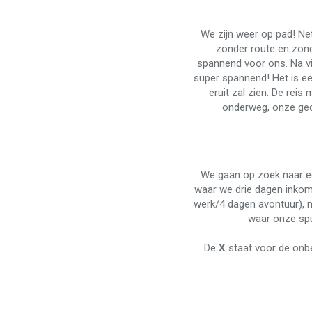
We zijn weer op pad! Net
zonder route en zonde
spannend voor ons. Na vi
super spannend! Het is e
eruit zal zien. De rei
onderweg, onze ged
We gaan op zoek naar e
waar we drie dagen inkom
werk/4 dagen avontuur), 
waar onze spu
De
X
staat voor de onbe