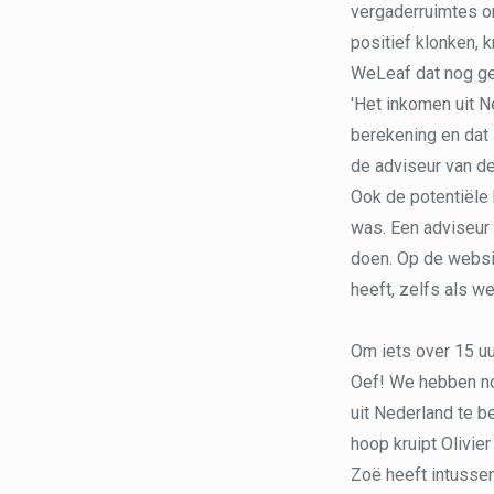
vergaderruimtes o
positief klonken, 
WeLeaf dat nog ger
'Het inkomen uit N
berekening en dat 
de adviseur van de
Ook de potentiële 
was. Een adviseur 
doen. Op de websit
heeft, zelfs als w
Om iets over 15 uu
Oef! We hebben no
uit Nederland te b
hoop kruipt Olivier
Zoë heeft intussen