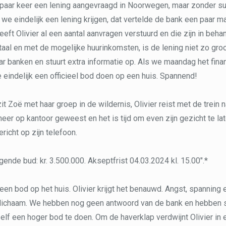
paar keer een lening aangevraagd in Noorwegen, maar zonder suc
we eindelijk een lening krijgen, dat vertelde de bank een paar 
eft Olivier al een aantal aanvragen verstuurd en die zijn in beha
aal en met de mogelijke huurinkomsten, is de lening niet zo groot
ar banken en stuurt extra informatie op. Als we maandag het fina
eindelijk een officieel bod doen op een huis. Spannend!
Zoë met haar groep in de wildernis, Olivier reist met de trein na
 meer op kantoor geweest en het is tijd om even zijn gezicht te l
ericht op zijn telefoon.
lgende bud: kr. 3.500.000. Akseptfrist 04.03.2024 kl. 15.00".*
s een bod op het huis. Olivier krijgt het benauwd. Angst, spanning
n lichaam. We hebben nog geen antwoord van de bank en hebben s
f een hoger bod te doen. Om de haverklap verdwijnt Olivier in 