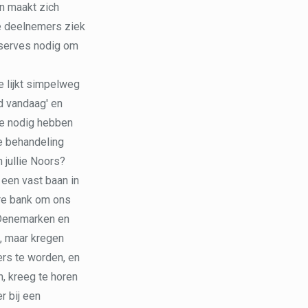
n maakt zich
le deelnemers ziek
reserves nodig om
e lijkt simpelweg
d vandaag' en
ze nodig hebben
de behandeling
 jullie Noors?
 een vast baan in
ere bank om ons
t Denemarken en
l, maar kregen
rs te worden, en
, kreeg te horen
r bij een