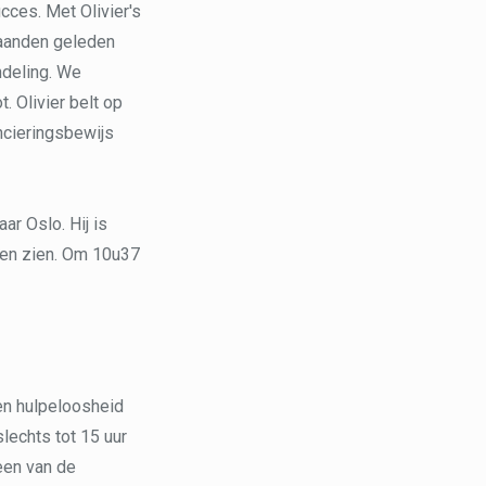
ces. Met Olivier's
maanden geleden
ndeling. We
. Olivier belt op
ncieringsbewijs
ar Oslo. Hij is
aten zien. Om 10u37
 en hulpeloosheid
lechts tot 15 uur
een van de