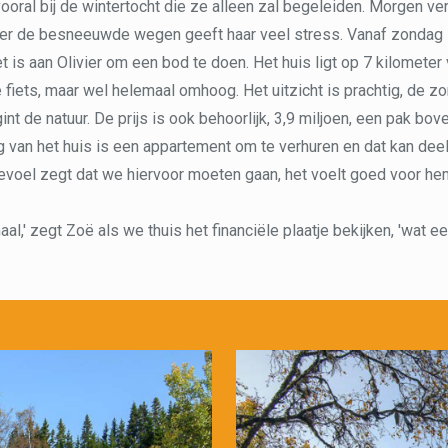
vooral bij de wintertocht die ze alleen zal begeleiden. Morgen ver
over de besneeuwde wegen geeft haar veel stress. Vanaf zondag 
et is aan Olivier om een bod te doen. Het huis ligt op 7 kilometer
 fiets, maar wel helemaal omhoog. Het uitzicht is prachtig, de z
int de natuur. De prijs is ook behoorlijk, 3,9 miljoen, een pak bo
van het huis is een appartement om te verhuren en dat kan deel
gevoel zegt dat we hiervoor moeten gaan, het voelt goed voor he
aal,' zegt Zoë als we thuis het financiële plaatje bekijken, 'wat e