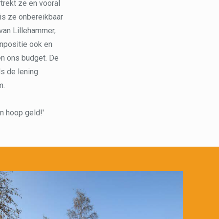
trekt ze en vooral
is ze onbereikbaar
 van Lillehammer,
onpositie ook en
ven ons budget. De
s de lening
m.
en hoop geld!'