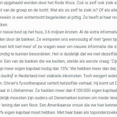
 opgehaald worden door het Rode Kruis. Zoë is zelf ook ziek e
t van de groep en de tocht. Wat als ze zelf te ziek is? Of als al
eeën is een wintertocht begeleiden al pittig. Ze heeft al haar 
kken.
 nieuw bod op het huis, 3.6 miljoen kronen. Al de extra informati
en door de banken. Ze wimpelen ons eenvoudig af met 'geen tij
men telt niet mee' of ze vragen weer om nieuwe informatie die 
ndig te kunnen beoordelen. Het is duidelijk dat we niet dezelf
r. Een van de banken die we belden, stelde als eerste vraag: 'Zijn
je meer eigen kapitaal nodig dan 15%.' We hebben meer dan dat,
bedrijf in Nederland met stabiele inkomsten. Toch weigert ied
n. Olivier's fysiotherapeut vertelt hetzelfde verhaal. Hij komt ui
 jaar in Lillehammer. Ze hadden meer dan €100.000 eigen kapitaa
indelijk moesten zijn ouders uit Denemarken komen om mede-lene
r lening dan een Noor. Een Amerikaanse vrouw die we hier kennen
0% eigen kapitaal moet hebben. Met haar baan als toponderzoeke