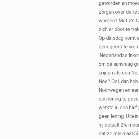
geworden en moest
zorgen over de res
worden? Met z'n tw
zich er door te tre
Op dinsdag komt er
genegeerd te word
'Nederlandse inko
om de aanvraag gro
krijgen als een Noo
Nee? Oei, dan heb 
Noorwegen en een 
een lening te geve
werkte al een half
geen lening. Uite
hij betaalt 2% mee
dat ze minimaal 5