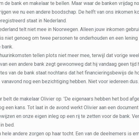
m de bank en makelaar te bellen. Maar waar de banken vrijdag
krijgen we nu een andere boodschap. De helft van ons inkomen ko
egistreerd staat in Nederland.
ederland telt niet mee in Noorwegen. Alleen jouw inkomen gebru
is niet genoeg om twee personen te onderhouden en een lening te
 bank.
huurinkomsten tellen plots niet meer mee, terwijl dat vorige we
van een andere bank zegt gewoonweg dat hij vandaag geen tijd h
es van de bank staat nochtans dat het financieringsbewijs de ho
e vanavond nog een bezichtiging hebben. Niet voor iedereen dus.
r belt de makelaar Olivier op. 'De eigenaars hebben het bod afg
g een kans. Tot laat in de avond werkt Olivier aan een documen
ewijzen en onze eigen inleg op een rij te zetten voor de bank. V
 in bed.
 hele andere zorgen op haar tocht. Een van de deelnemers is ern