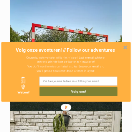
Volg onze avonturen! // Follow our adventures
Onze nieuwste verhalen wil je niet missen! Laat je email achter en
ontvang zo'n vier keer per jaar onze nieuwsbrief!
You don't want to miss our latest stories! Leave your email and
you'll get our newsletter about 4 times in a year!
Het perfecte
Volg ons!
trainingsrondje