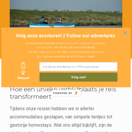
Volg onze avonturen! // Follow our adventures
Onze nieuwste verhalen wil je niet missen! Laat je email achter en
ontvang zo'n vier keer per jaar onze nieuwsbrief!
You don't want to miss our latest stories! Leave your email and
you'll get our newsletter about 4 times in a year!
Volg ons!
Hoe een unieke verblijfplaats je reis
transformeert
Tijdens onze reizen hebben we in allerlei
accommodaties geslapen, van simpele tentjes tot
gastvrije homestays. Wat ons altijd bijblijft, zijn de