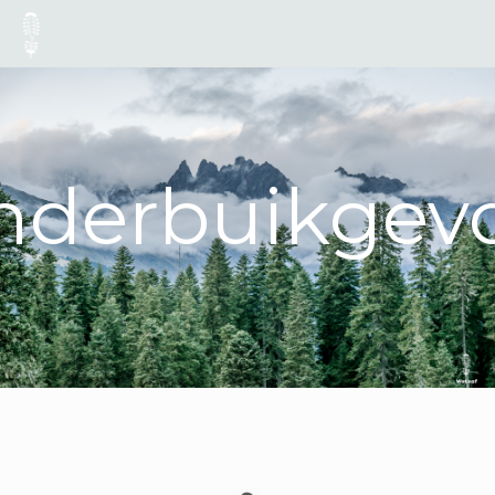
nderbuikgevo