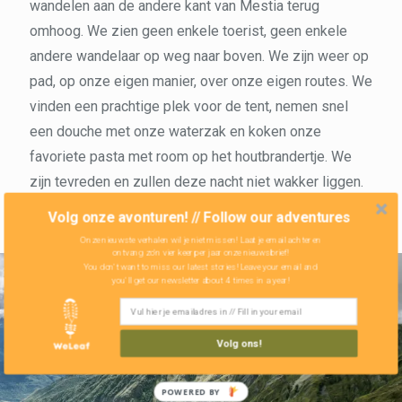
wandelen aan de andere kant van Mestia terug
omhoog. We zien geen enkele toerist, geen enkele
andere wandelaar op weg naar boven. We zijn weer op
pad, op onze eigen manier, over onze eigen routes. We
vinden een prachtige plek voor de tent, nemen snel
een douche met onze waterzak en koken onze
favoriete pasta met room op het houtbrandertje. We
zijn tevreden en zullen deze nacht niet wakker liggen.
Volg onze avonturen! // Follow our adventures
Onze nieuwste verhalen wil je niet missen! Laat je email achter en
ontvang zo'n vier keer per jaar onze nieuwsbrief!
You don't want to miss our latest stories! Leave your email and
you'll get our newsletter about 4 times in a year!
Volg ons!