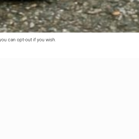
ou can opt-out if you wish.
Show
all
spullen dat het nauwelijks een gevoel geeft dat we op
allen keren voor een langere periode op een vaste plaats
4
Read more