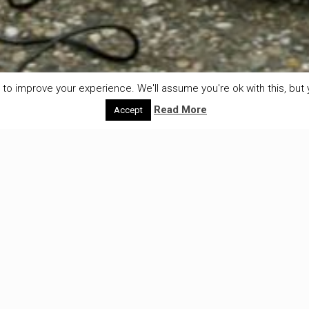
to improve your experience. We'll assume you're ok with this, but y
Read More
Accept
Wedstrijd lekke banden
We zijn intussen zo gewend aan het inpakken van onze 
reis vertrekken. In de afgelopen vier jaar zijn we tient
gebleven...