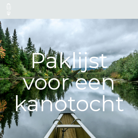
Paklijst
voor een
kanotocht