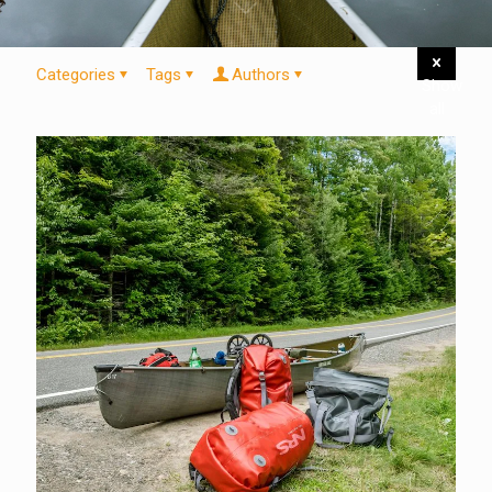
Categories
Tags
Authors
Show
all