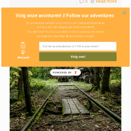
3
Read more
Volg onze avonturen! // Follow our adventures
Onze nieuwste verhalen wil je niet missen! Laat je email achter en
ontvang zo'n vier keer per jaar onze nieuwsbrief!
You don't want to miss our latest stories! Leave your email and
you'll get our newsletter about 4 times in a year!
Volg ons!
POWERED BY