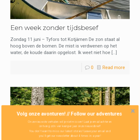
Een week zonder tijdsbesef
Zondag 11 juni – Tyfors tot Kotjärnen De zon staat al
hoog boven de bomen. De mist is verdwenen op het
water, de koude daarin opgelost. Ik weet niet hoe
[…]
0
Read more
Volg onze avonturen! // Follow our adventures
Onze nieuwste verhalen wil je niet missen! Laat je email achter en
ontvang zo'n vier keer per jaar onze nieuwsbrief!
You don't want to miss our latest stories! Leave your email and
you'll get our newsletter about 4 times in a year!