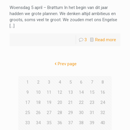
Woensdag 5 april – Brøttum In het begin van dit jaar
hadden we grote plannen. We denken altijd ambitieus en
groots, soms veel te groot. We zouden met ons Engelse
[…]
3
Read more
Prev page
1
2
3
4
5
6
7
8
9
10
11
12
13
14
15
16
17
18
19
20
21
22
23
24
25
26
27
28
29
30
31
32
33
34
35
36
37
38
39
40