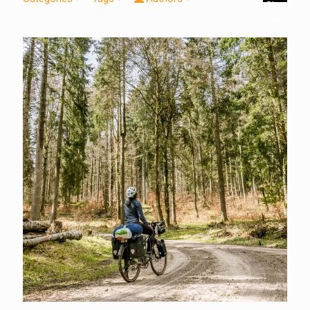
Show
all