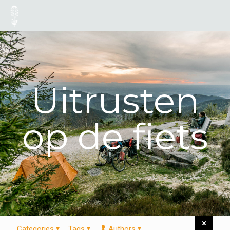
Uitrusten
op de fiets
Categories
Tags
Authors