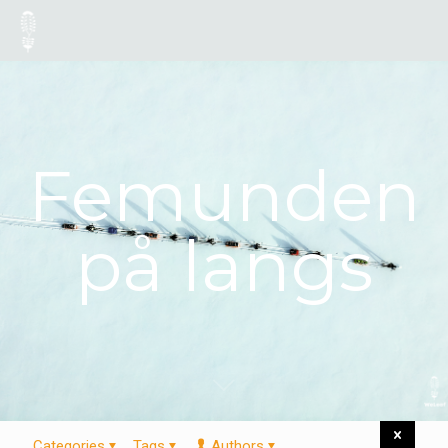
Femunden
på langs
Categories
Tags
Authors