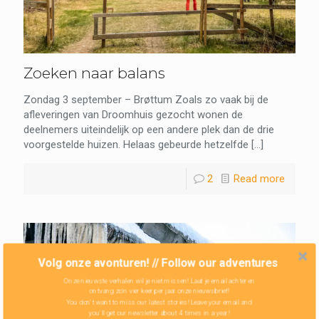
Zoeken naar balans
Zondag 3 september – Brøttum Zoals zo vaak bij de
afleveringen van Droomhuis gezocht wonen de
deelnemers uiteindelijk op een andere plek dan de
drie voorgestelde huizen. Helaas gebeurde hetzelfde
[…]
2
Read more
Volg onze avonturen! // Follow our adventures
Onze nieuwste verhalen wil je niet missen! Laat je email achter en
ontvang zo'n vier keer per jaar onze nieuwsbrief!
You don't want to miss our latest stories! Leave your email and
you'll get our newsletter about 4 times in a year!