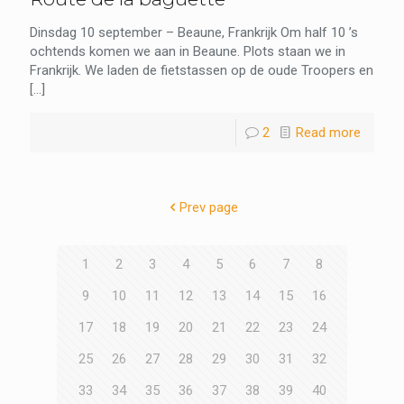
Route de la baguette
Dinsdag 10 september – Beaune, Frankrijk Om half 10
’s ochtends komen we aan in Beaune. Plots staan we
in Frankrijk. We laden de fietstassen op de oude
Troopers en
[…]
2
Read more
Prev page
1
2
3
4
5
6
7
8
9
10
11
12
13
14
15
16
17
18
19
20
21
22
23
24
25
26
27
28
29
30
31
32