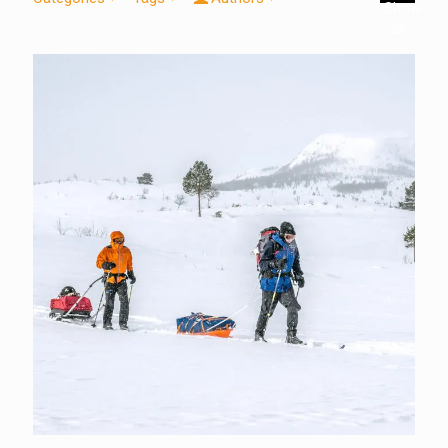
Show
all