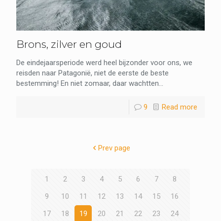
Brons, zilver en goud
De eindejaarsperiode werd heel bijzonder voor ons, we
reisden naar Patagonië, niet de eerste de beste
bestemming! En niet zomaar, daar wachtten...
9
Read more
Prev page
1
2
3
4
5
6
7
8
9
10
11
12
13
14
15
16
17
18
19
20
21
22
23
24