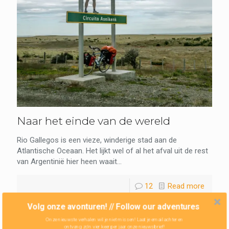
Naar het einde van de wereld
Rio Gallegos is een vieze, winderige stad aan de
Atlantische Oceaan. Het lijkt wel of al het afval uit de rest
van Argentinië hier heen waait...
12
Read more
Volg onze avonturen! // Follow our adventures
Onze nieuwste verhalen wil je niet missen! Laat je email achter en
ontvang zo'n vier keer per jaar onze nieuwsbrief!