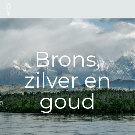
Brons,
zilver en
goud