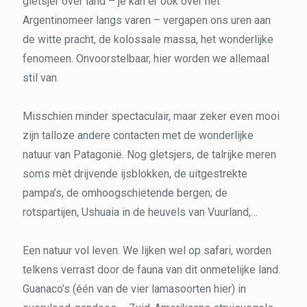
gletsjer over land – je kan er ook over het
Argentinomeer langs varen – vergapen ons uren aan
de witte pracht, de kolossale massa, het wonderlijke
fenomeen. Onvoorstelbaar, hier worden we allemaal
stil van.
Misschien minder spectaculair, maar zeker even mooi
zijn talloze andere contacten met de wonderlijke
natuur van Patagonië. Nog gletsjers, de talrijke meren
soms mèt drijvende ijsblokken, de uitgestrekte
pampa’s, de omhoogschietende bergen; de
rotspartijen, Ushuaia in de heuvels van Vuurland,…
Een natuur vol leven. We lijken wel op safari, worden
telkens verrast door de fauna van dit onmetelijke land.
Guanaco’s (één van de vier lamasoorten hier) in