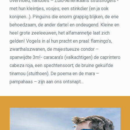
overvloed, nandoes – Zuid-Amerikaans struisvogels -
met hun kleintjes, vosjes, een stinkdier (en ja ook
konijnen…). Pinguïns die enorm grappig blijken, de ene
behoedzaam, de ander dartel en ondeugend. Kleine en
heel grote zeeleeuwen, het alfamannetje laat zich
gelden! Vogels in al hun pracht en praal: flamingo’s,
zwarthalszwanen, de majestueuze condor –
spanwijdte 3m!- caracara’s (valkachtigen) de caprintero
cabeza roja, een spechtensoort; de bruine gekuifde
tinamou (stuithoen). De poema en de mara –
pampahaas – zijn aan ons ontsnapt…