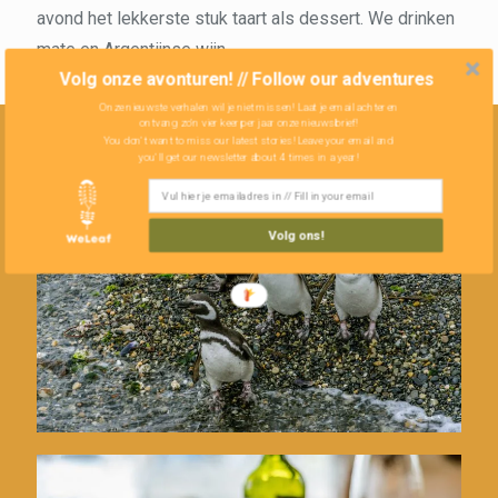
avond het lekkerste stuk taart als dessert. We drinken
mate en Argentijnse wijn.
Volg onze avonturen! // Follow our adventures
Onze nieuwste verhalen wil je niet missen! Laat je email achter en
ontvang zo'n vier keer per jaar onze nieuwsbrief!
You don't want to miss our latest stories! Leave your email and
you'll get our newsletter about 4 times in a year!
Volg ons!