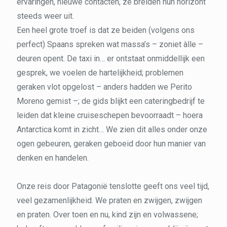
ervaringen, nieuwe contacten, ze breiden hun horizont
steeds weer uit.
Een heel grote troef is dat ze beiden (volgens ons
perfect) Spaans spreken wat massa’s – zoniet àlle –
deuren opent. De taxi in… er ontstaat onmiddellijk een
gesprek, we voelen de hartelijkheid; problemen
geraken vlot opgelost – anders hadden we Perito
Moreno gemist –; de gids blijkt een cateringbedrijf te
leiden dat kleine cruiseschepen bevoorraadt – hoera
Antarctica komt in zicht… We zien dit alles onder onze
ogen gebeuren, geraken geboeid door hun manier van
denken en handelen.
Onze reis door Patagonië tenslotte geeft ons veel tijd,
veel gezamenlijkheid. We praten en zwijgen, zwijgen
en praten. Over toen en nu, kind zijn en volwassene;