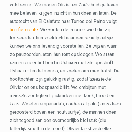
voldoening. We mogen Olivier en Zoë’s huidige leven
mee beleven, krijgen inzicht in hun doen en laten. De
autotocht van El Calafate naar Torres del Paine volgt
hun fietsroute
. We voelen de enorme wind die zij
trotseerden, hun zoektocht naar een schuilplaatsje
kunnen we ons levendig voorstellen. Ze wijzen waar
ze pauzeerden, aten, hun tent opsloegen. We staan
samen onder het bord in Ushuaia met als opschrift:
Ushuaia - fin del mondo, en voelen ons mee trots!. De
boottochten zijn gelukkig rustig, zodat ‘zeeziekte’
Olivier en ons bespaard blijft. We ontbijten met
massa’s zoetigheid, picknicken met koek, brood en
kaas. We eten empanada’s, cordero al palo (lamsvlees
geroosterd boven een houtvuurtje), de mannen doen
zich tegoed aan een overheerlijke biefstuk (die
letterlijk smelt in de mond). Olivier kiest zich elke