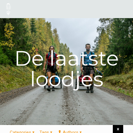
De laatste
loodjes
Categories
Tags
Authors