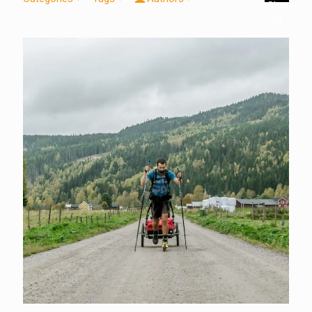
Show
all