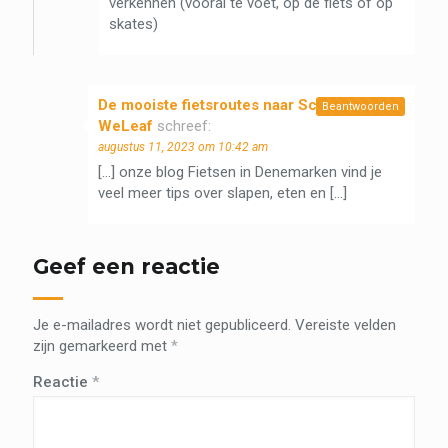
verkennen (vooral te voet, op de fiets of op
skates)
De mooiste fietsroutes naar Scandinavië -
Beantwoorden
WeLeaf
schreef:
augustus 11, 2023 om 10:42 am
[…] onze blog Fietsen in Denemarken vind je
veel meer tips over slapen, eten en […]
Geef een reactie
Je e-mailadres wordt niet gepubliceerd.
Vereiste velden
zijn gemarkeerd met
*
Reactie
*