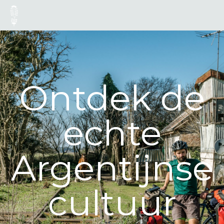
Ontdek de
echte
Argentijnse
cultuur