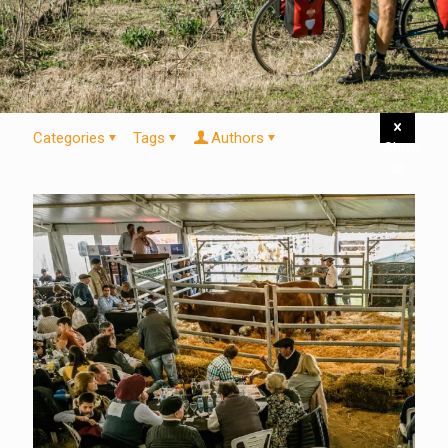
Categories
Tags
Authors
Show
all