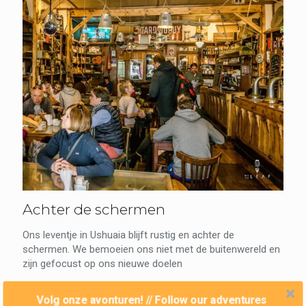
Achter de schermen
Ons leventje in Ushuaia blijft rustig en achter de
schermen. We bemoeien ons niet met de buitenwereld en
zijn gefocust op ons nieuwe doelen
2
Read more
Volg onze avonturen! // Follow our adventures