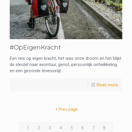
#OpEigenKracht
Een reis op eigen kracht, het was onze droom en het blijkt
de sleutel naar avontuur, genot, persoonlijk ontwikkeling
en een gezonde levensstijl...
Read more
Prev page
1
2
3
4
5
6
7
8