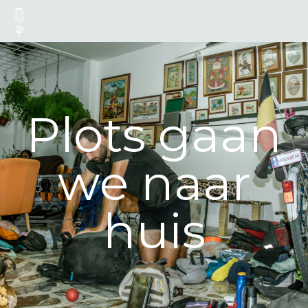
Plots gaan
we naar
huis