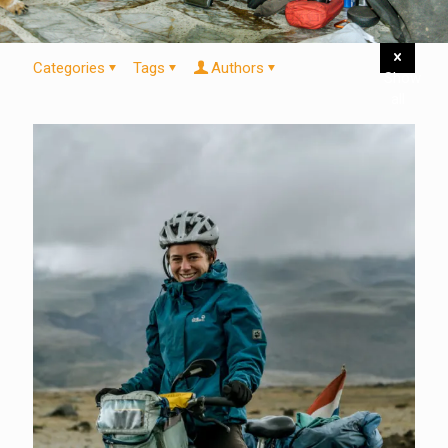
Categories
Tags
Authors
Show
all