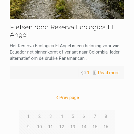
Fietsen door Reserva Ecologica El
Angel
Het Reserva Ecologica El Angel is een beloning voor wie
Ecuador net binnenkomt of verlaat naar Colombia. Ieder
alternatief om de drukke Panamarican ...
1
Read more
Prev page
1
2
3
4
5
6
7
8
9
10
11
12
13
14
15
16