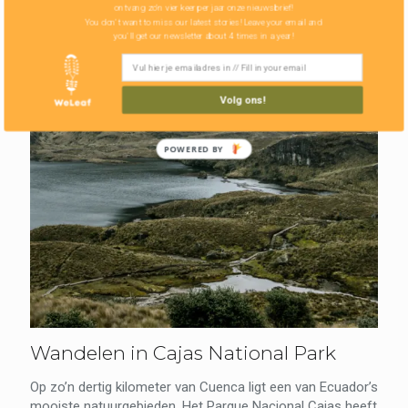
ontvang zo'n vier keer per jaar onze nieuwsbrief!
You don't want to miss our latest stories! Leave your email and
you'll get our newsletter about 4 times in a year!
Volg ons!
POWERED BY
Wandelen in Cajas National Park
Op zo’n dertig kilometer van Cuenca ligt een van Ecuador’s
mooiste natuurgebieden. Het Parque Nacional Cajas heeft