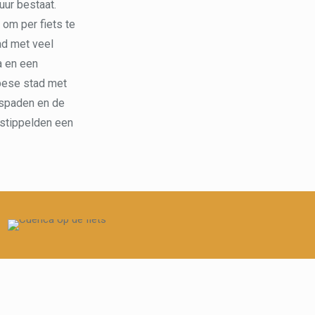
uur bestaat.
 om per fiets te
ad met veel
a en een
opese stad met
etspaden en de
 stippelden een