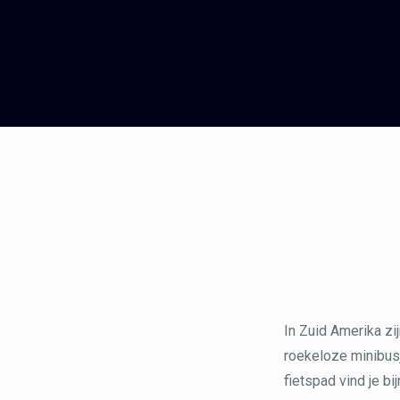
In Zuid Amerika zij
roekeloze minibusje
fietspad vind je b