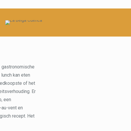
ue gastronomische
e lunch kan eten
goedkoopste of het
eitsverhouding. Er
p, een
-au-vent en
lgisch recept. Het