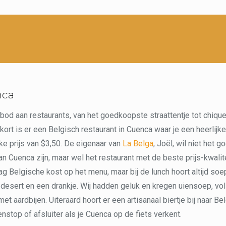
nca
nbod aan restaurants, van het goedkoopste straattentje tot chiq
kort is er een Belgisch restaurant in Cuenca waar je een heerlijk
ke prijs van $3,50. De eigenaar van
La Belga
, Joël, wil niet het 
an Cuenca zijn, maar wel het restaurant met de beste prijs-kwalit
dag Belgische kost op het menu, maar bij de lunch hoort altijd soe
desert en een drankje. Wij hadden geluk en kregen uiensoep, vol
et aardbijen. Uiteraard hoort er een artisanaal biertje bij naar Be
nstop of afsluiter als je Cuenca op de fiets verkent.