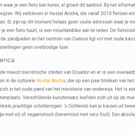
 waar je een fiets kan huren, al groeit dit aanbod. Bij het inform
wijzen. Wij verbleven in Hostal Anicha, die vanaf 2019 fietsen w
en. Er zijn op dit moment helaas geen vaste adressen waar je m
s je een fiets huurt, is een mountainbike aan te raden. De fietsro
rde zandpaden en het centrum van Cuenca ligt vol met oude kass
snellingen geen overbodige luxe.
uenca
 de meest toeristische steden van Ecuador en er is een overaan
en in de culturele
Hostal Anicha
, die op een paar blokken van het c
zich in het oude pand van het ministerie van onderwijs. Het is e
enplaats. Verschillende kunstenaars leefden zich uit op de mur
nkele prachtige schilderingen. ’s Ochtends kan je kiezen uit twee
je met ei) of veganistisch (havermout met vers fruit). Een absolu