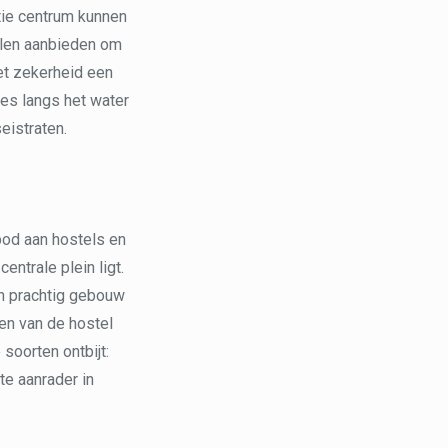
atie centrum kunnen
illen aanbieden om
et zekerheid een
utes langs het water
eistraten.
bod aan hostels en
entrale plein ligt.
en prachtig gebouw
en van de hostel
 soorten ontbijt:
te aanrader in