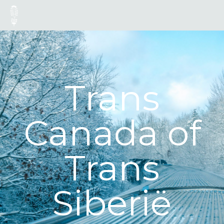
Trans
Canada of
Trans
Siberië