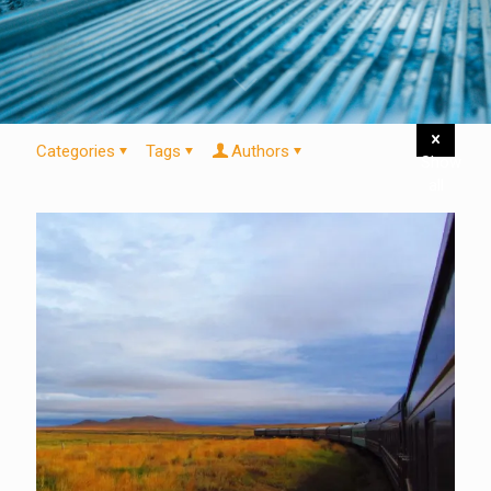
Categories
Tags
Authors
Show
all