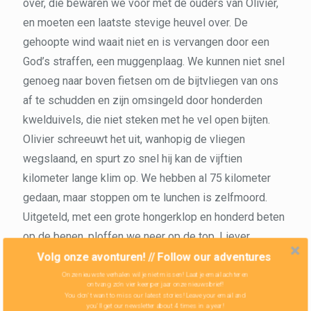
over, die bewaren we voor met de ouders van Olivier,
en moeten een laatste stevige heuvel over. De
gehoopte wind waait niet en is vervangen door een
God’s straffen, een muggenplaag. We kunnen niet snel
genoeg naar boven fietsen om de bijtvliegen van ons
af te schudden en zijn omsingeld door honderden
kwelduivels, die niet steken met he vel open bijten.
Olivier schreeuwt het uit, wanhopig de vliegen
wegslaand, en spurt zo snel hij kan de vijftien
kilometer lange klim op. We hebben al 75 kilometer
gedaan, maar stoppen om te lunchen is zelfmoord.
Uitgeteld, met een grote hongerklop en honderd beten
op de benen, ploffen we neer op de top. Liever
tegenwind dan deze nachtmerrie. We fietsen verder
Volg onze avonturen! // Follow our adventures
tot het enige huis op de route, een post voor
Onze nieuwste verhalen wil je niet missen! Laat je email achter en
ontvang zo'n vier keer per jaar onze nieuwsbrief!
wegwerkers, waar we de tent onder het afdak kunnen
You don't want to miss our latest stories! Leave your email and
you'll get our newsletter about 4 times in a year!