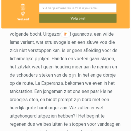
zetten. 129 kilometer op de teller vandaag, opnieuw
een record. De gehoopte rugwinden blijven uit en
veranderen zelfs in tegenwind. Op de kaarsrechte
Volg ons!
wegen markeren de vrachtwagens in de verte de
volgende bocht. Uitgezonderd guanacos, een wilde
lama variant, wat struisvogels en een sluwe vos die
zich niet verstoppen kan, is er geen afleiding voor de
lichamelijke pijntjes. Handen en voeten gaan slapen,
het zitvlak weet geen houding meer aan te nemen en
de schouders steken van de pijn. In het enige dorpje
op de route, La Esperanza, bekomen we even in het
tankstation. Een jongeman ziet ons een paar kleine
broodjes eten, en biedt prompt zijn bord met een
heerlijk grote hamburger aan. We zullen er wel
uitgehongerd uitgezien hebben?! Het begint te
regenen dus we besluiten te stoppen voor vandaag en