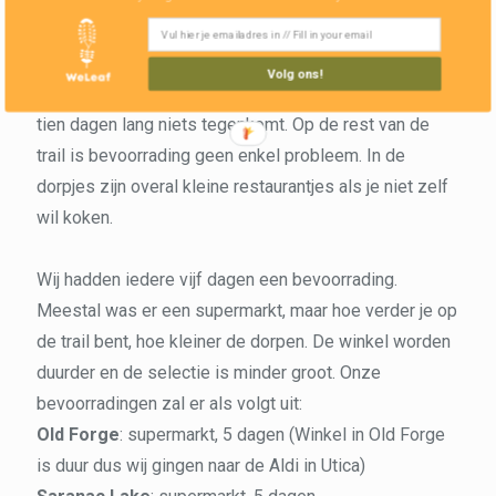
eten meenemen in de kano dan op je rug, en de oude
waterwegen brengen je langs verschillende dorpen
waar je kan bevoorraden. Alleen het laatste deel van
Volg ons!
de trail gaat door de echte wildernis waar je minstens
tien dagen lang niets tegenkomt. Op de rest van de
trail is bevoorrading geen enkel probleem. In de
dorpjes zijn overal kleine restaurantjes als je niet zelf
wil koken.
Wij hadden iedere vijf dagen een bevoorrading.
Meestal was er een supermarkt, maar hoe verder je op
de trail bent, hoe kleiner de dorpen. De winkel worden
duurder en de selectie is minder groot. Onze
bevoorradingen zal er als volgt uit:
Old Forge
: supermarkt, 5 dagen (Winkel in Old Forge
is duur dus wij gingen naar de Aldi in Utica)