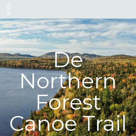
De
Northern
Forest
Canoe Trail