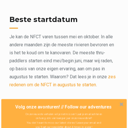
Beste startdatum
Je kan de NFCT varen tussen mei en oktober. In alle
andere maanden zijn de meeste rivieren bevroren en
is het te koud om te kanovaren. De meeste thru-
paddlers starten eind mei/begin juni, maar wij raden,
op basis van onze eigen ervaring, aan om pas in
augustus te starten. Waarom? Dat lees je in onze
zes
redenen om de NFCT in augustus te starten
.
Eten en drinken
Volg onze avonturen! // Follow our adventures
Onze nieuwste verhalen wil je niet missen! Laat je email achter en
ontvang zo'n vier keer per jaar onze nieuwsbrief!
Een kanotocht heeft heel wat voordelen. Je kan meer
You don't want to miss our latest stories! Leave your email and
you'll get our newsletter about 4 times in a year!