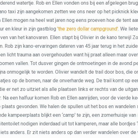
erend watertje. Rob en Ellen vonden ons bij een afgelegen brug
ano taxi zijn aangekomen zetten we ons neer op het picknick kle
en Ellen mogen na heel wat jaren nog eens proeven hoe de tent aa
eur en kleur in zijn gastblog
'the zero dollar campground'
. We liet
n van het kanovaren. Ellen stapt bij Olivier in de kano terwijl Z
. Rob zijn kano-ervaringen dateren van 45 jaar terug in het zuid
k een licht trauma aan overgehouden want hij praat alleen maar ov
 bomen vallen. Tot dusver gingen de ontmoetingen in de avond pe
ijna onmogelijk te worden. Olivier wandelt de trail door bos, die 
atjes op de bomen, naar de onverharde weg. De trail komt op ee
die er net zo uitziet als alle plaatsen links er rechts van de uitga
er. Na een halfuur komen Rob en Ellen aanrijden, voor de vierde k
 plaats gevonden. We halen de spullen uit het bos en wandelen
e kampeerplaats blijkt een ‘camp' te zijn, een zomerhuisje van
itentoilet nodigen inderdaad uit tot kamperen, maar alle bordjes ‘
n iets anders. Er zit niets anders op dan verder wandelen over de