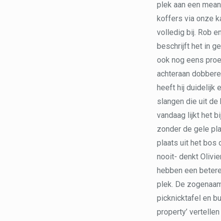
plek aan een meand
koffers via onze k
volledig bij. Rob 
beschrijft het in g
ook nog eens proeve
achteraan dobberen
heeft hij duidelij
slangen die uit de
vandaag lijkt het b
zonder de gele pla
plaats uit het bos 
nooit- denkt Olivi
hebben een betere
plek. De zogenaamd
picknicktafel en bu
property’ vertelle