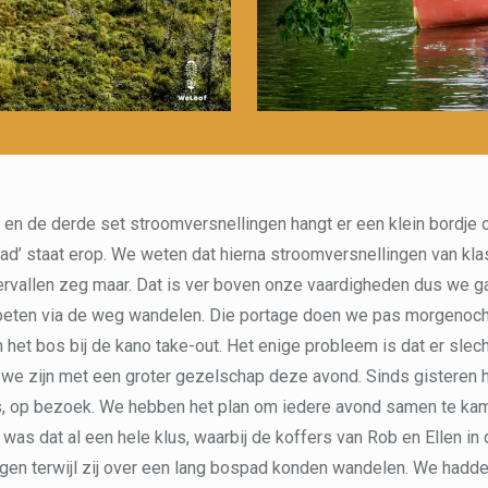
en de derde set stroomversnellingen hangt er een klein bordje
d’ staat erop. We weten dat hierna stroomversnellingen van klas
rvallen zeg maar. Dat is ver boven onze vaardigheden dus we gaa
moeten via de weg wandelen. Die portage doen we pas morgenoc
 het bos bij de kano take-out. Het enige probleem is dat er slech
en we zijn met een groter gezelschap deze avond. Sinds gistere
rs, op bezoek. We hebben het plan om iedere avond samen te kam
was dat al een hele klus, waarbij de koffers van Rob en Ellen in
gen terwijl zij over een lang bospad konden wandelen. We hadde