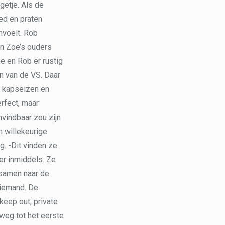
getje. Als de
ed en praten
nvoelt. Rob
en Zoë’s ouders
oë en Rob er rustig
en van de VS. Daar
er kapseizen en
rfect, maar
onvindbaar zou zijn
n willekeurige
ng. -Dit vinden ze
eer inmiddels. Ze
 samen naar de
 iemand. De
keep out, private
 weg tot het eerste