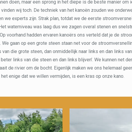
en doen, maar een sprong in het diepe is de beste manier om ie
 vinden wij toch. De techniek van het kanoën zouden we onderwe
en we experts zijn. Strak plan, totdat we de eerste stroomversne
. Het waterniveau was laag dus we zagen overal stenen en snels
 Op voorhand hadden ervaren kanoërs ons verteld dat je de str
. We gaan op een grote steen staan net voor de stroomversnell
 van die grote steen, dan onmiddellijk naar links en dan links van
beter links van die steen en dan links blijven’. We kunnen net de
raait de rivier om de bocht. Eigenlijk maken we ons helemaal ge
 het enige dat we willen vermijden, is een kras op onze kano.