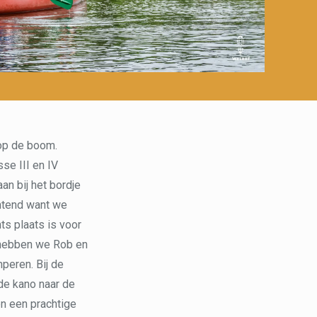
 op de boom.
se III en IV
n bij het bordje
htend want we
ts plaats is voor
n hebben we Rob en
peren. Bij de
 de kano naar de
n een prachtige