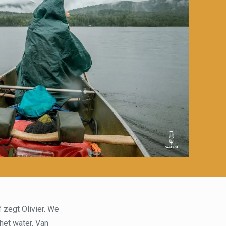
’ zegt Olivier. We
het water. Van