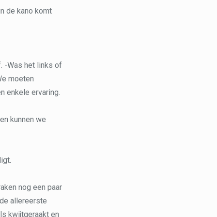
in de kano komt
 -Was het links of
 We moeten
n enkele ervaring.
teen kunnen we
igt.
 raken nog een paar
de allereerste
ls kwijtgeraakt en