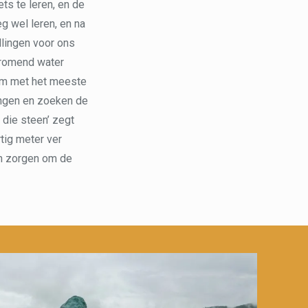
ts te leren, en de
g wel leren, en na
llingen voor ons
tromend water
oom met het meeste
ingen en zoeken de
 die steen’ zegt
rtig meter ver
en zorgen om de