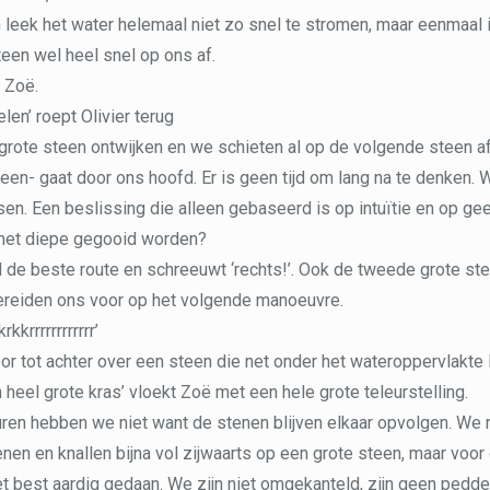
leek het water helemaal niet zo snel te stromen, maar eenmaal 
teen wel heel snel op ons af.
t Zoë.
en’ roept Olivier terug
rote steen ontwijken en we schieten al op de volgende steen af.
een- gaat door ons hoofd. Er is geen tijd om lang na te denken.
en. Een beslissing die alleen gebaseerd is op intuïtie en op gee
 het diepe gegooid worden?
jd de beste route en schreeuwt ‘rechts!’. Ook de tweede grote s
ereiden ons voor op het volgende manoeuvre.
rkkrrrrrrrrrrrr’
r tot achter over een steen die net onder het wateroppervlakte l
n heel grote kras’ vloekt Zoë met een hele grote teleurstelling.
euren hebben we niet want de stenen blijven elkaar opvolgen. We
nen en knallen bijna vol zijwaarts op een grote steen, maar voor 
 best aardig gedaan. We zijn niet omgekanteld, zijn geen pedde