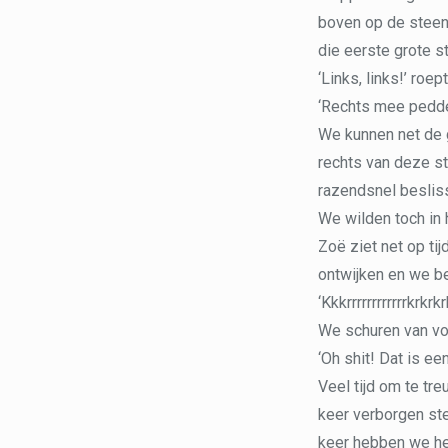
boven op de steen 
die eerste grote s
‘Links, links!’ roep
‘Rechts mee peddel
We kunnen net de g
rechts van deze st
razendsnel besliss
We wilden toch in
Zoë ziet net op ti
ontwijken en we b
‘Kkkrrrrrrrrrrrrkrkrkrk
We schuren van voo
‘Oh shit! Dat is ee
Veel tijd om te tr
keer verborgen ste
keer hebben we het