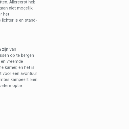
tten. Allereerst heb
aan niet mogelijk.
r het
 lichter is en stand-
 zijn van
tassen op te bergen
en en vreemde
ne kamer, en het is
ct voor een avontuur
ruimtes kampeert. Een
etere optie.