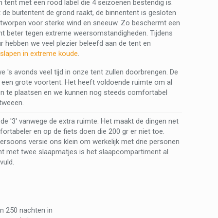
n tent met een rood label die 4 seizoenen bestendig is.
t de buitentent de grond raakt, de binnentent is gesloten
ontworpen voor sterke wind en sneeuw. Zo beschermt een
nt beter tegen extreme weersomstandigheden. Tijdens
r hebben we veel plezier beleefd aan de tent en
slapen in extreme koude
.
 's avonds veel tijd in onze tent zullen doorbrengen. De
 een grote voortent. Het heeft voldoende ruimte om al
en te plaatsen en we kunnen nog steeds comfortabel
 tweeën.
e '3' vanwege de extra ruimte. Het maakt de dingen net
ortabeler en op de fiets doen die 200 gr er niet toe.
 persoons versie ons klein om werkelijk met drie personen
nt met twee slaapmatjes is het slaapcompartiment al
vuld.
dan 250 nachten in