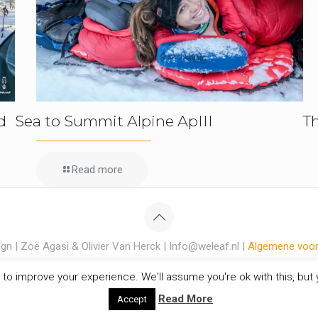
d
Sea to Summit Alpine ApIII
T
Read more
gn | Zoë Agasi & Olivier Van Herck | Info@weleaf.nl |
Algemene voo
to improve your experience. We'll assume you're ok with this, but y
Read More
Accept