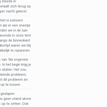
g steeds in
betaalt zich terug op
 per nacht gekost.
 Het is extreem
 als er een sneetje
rden we in de tuin
 avonds in onze tent
langs de binnenkant
ertijd waren we blij
kelijk te repareren.
st van. Na ongeveer
In het begin krijg je
e sluiten. Het zou
bekende probleem,
et dit probleem en
op te lossen.
 geslapen.
T is geen stand-alone
 op te zetten. Ook