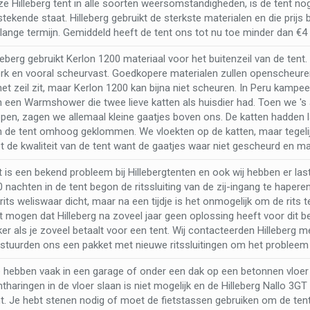
e Hilleberg tent in alle soorten weersomstandigheden, is de tent no
stekende staat. Hilleberg gebruikt de sterkste materialen en die prijs 
lange termijn. Gemiddeld heeft de tent ons tot nu toe minder dan €4
leberg gebruikt Kerlon 1200 materiaal voor het buitenzeil van de tent.
erk en vooral scheurvast. Goedkopere materialen zullen openscheuren
het zeil zit, maar Kerlon 1200 kan bijna niet scheuren. In Peru kampee
n een Warmshower die twee lieve katten als huisdier had. Toen we 's
open, zagen we allemaal kleine gaatjes boven ons. De katten hadden 
n de tent omhoog geklommen. We vloekten op de katten, maar tegelijk
 de kwaliteit van de tent want de gaatjes waar niet gescheurd en mak
 is een bekend probleem bij Hillebergtenten en ook wij hebben er la
 nachten in de tent begon de ritssluiting van de zij-ingang te haperen. 
rits weliswaar dicht, maar na een tijdje is het onmogelijk om de rits t
t mogen dat Hilleberg na zoveel jaar geen oplossing heeft voor dit 
er als je zoveel betaalt voor een tent. Wij contacteerden Hilleberg m
 stuurden ons een pakket met nieuwe ritssluitingen om het probleem 
 hebben vaak in een garage of onder een dak op een betonnen vloer
tharingen in de vloer slaan is niet mogelijk en de Hilleberg Nallo 3G
nt. Je hebt stenen nodig of moet de fietstassen gebruiken om de tent