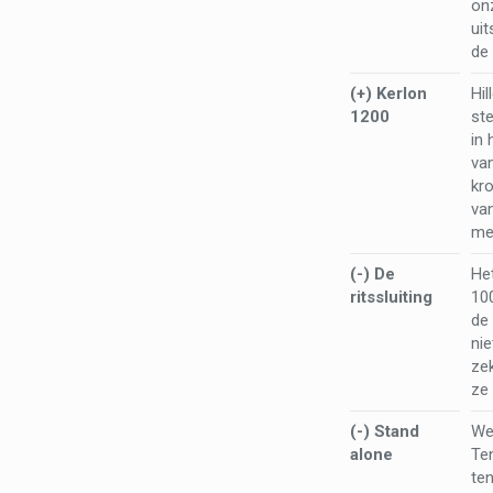
onz
uit
de 
(+) Kerlon
Hil
1200
st
in 
va
kr
va
met
(-) De
Het
ritssluiting
100
de 
nie
zek
ze
(-) Stand
We
alone
Ten
te