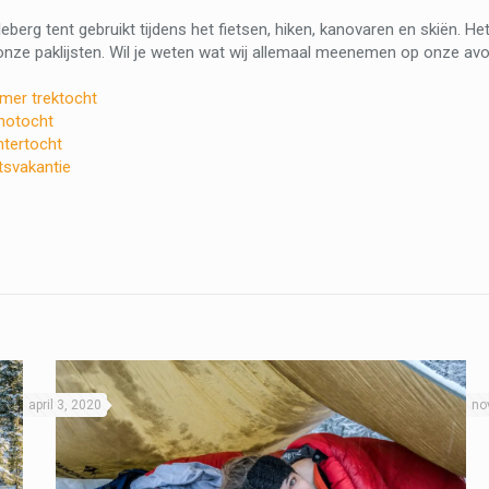
eberg tent gebruikt tijdens het fietsen, hiken, kanovaren en skiën. He
onze paklijsten. Wil je weten wat wij allemaal meenemen op onze avo
omer trektocht
anotocht
ntertocht
etsvakantie
april 3, 2020
no