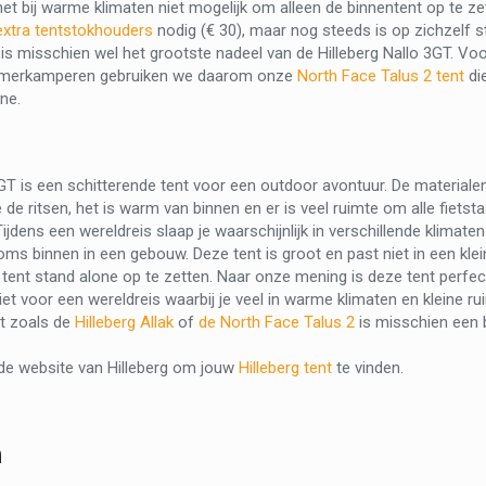
het bij warme klimaten niet mogelijk om alleen de binnentent op te ze
extra tentstokhouders
nodig (€ 30), maar nog steeds is op zichzelf st
 is misschien wel het grootste nadeel van de Hilleberg Nallo 3GT. Voo
merkamperen gebruiken we daarom onze
North Face Talus 2 tent
die
ne.
3GT is een schitterende tent voor een outdoor avontuur. De materialen
e de ritsen, het is warm van binnen en er is veel ruimte om alle fiets
Tijdens een wereldreis slaap je waarschijnlijk in verschillende klimat
oms binnen in een gebouw. Deze tent is groot en past niet in een klei
 tent stand alone op te zetten. Naar onze mening is deze tent perfe
iet voor een wereldreis waarbij je veel in warme klimaten en kleine 
nt zoals de
Hilleberg Allak
of
de North Face Talus 2
is misschien een b
 de website van Hilleberg om jouw
Hilleberg tent
te vinden.
n