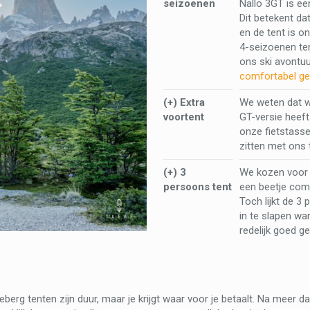
seizoenen
Nallo 3GT is ee
Dit betekent da
en de tent is 
4-seizoenen te
ons ski avontuu
comfortabel ge
(+) Extra
We weten dat we
voortent
GT-versie heeft
onze fietstass
zitten met ons
(+) 3
We kozen voor d
persoons tent
een beetje comf
Toch lijkt de 3
in te slapen wa
redelijk goed ge
leberg tenten zijn duur, maar je krijgt waar voor je betaalt. Na meer 