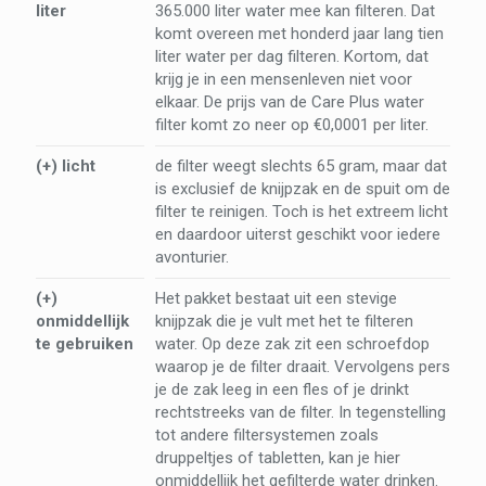
liter
365.000 liter water mee kan filteren. Dat
komt overeen met honderd jaar lang tien
liter water per dag filteren. Kortom, dat
krijg je in een mensenleven niet voor
elkaar. De prijs van de Care Plus water
filter komt zo neer op €0,0001 per liter.
(+) licht
de filter weegt slechts 65 gram, maar dat
is exclusief de knijpzak en de spuit om de
filter te reinigen. Toch is het extreem licht
en daardoor uiterst geschikt voor iedere
avonturier.
(+)
Het pakket bestaat uit een stevige
onmiddellijk
knijpzak die je vult met het te filteren
te gebruiken
water. Op deze zak zit een schroefdop
waarop je de filter draait. Vervolgens pers
je de zak leeg in een fles of je drinkt
rechtstreeks van de filter. In tegenstelling
tot andere filtersystemen zoals
druppeltjes of tabletten, kan je hier
onmiddellijk het gefilterde water drinken.