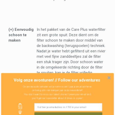
(+) Eenvoudig
In het pakket van de Care Plus waterfilter
schoon te
zit een grote spuit. Deze dient om de
maken
filter schoon te maken door middel van
de backwashing (terugspoelen) techniek.
Nadat je water hebt gefilterd uit een rivier
met veel fijne zanddeeltjes zal de filter
een stuk trager zijn. Door schoon water
in de omgekeerde richting door de filter
te spuiten, kan je de filter volledig
reinigen.
Volg onze avonturen! // Follow our adventures
Onze nieuwste verhalen wil je niet missen! Laat je email achter en
(+) Filtert
De filter heeft extreem kleine poriën
ontvang zo'n vier keer per jaar onze nieuwsbrief!
bijna alles
waardoor 99,99999% van de schadelijke
You don't want to miss our latest stories! Leave your email and
bacteriën en protozoa worden
you'll get our newsletter about 4 times in a year!
tegengehouden. E. Coli, de veroorzaker
van de meeste reizigersdiarree maakt zo
geen kans. Echter, de filter houdt niet