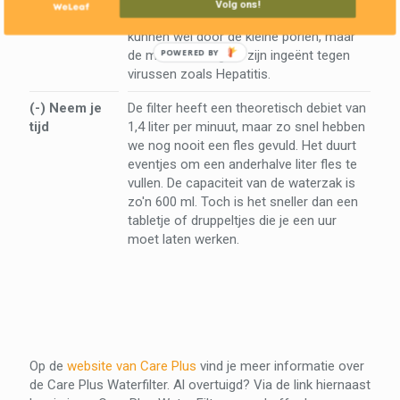
Volg ons!
alles tegen. Virussen en chemicaliën
kunnen wel door de kleine poriën, maar
POWERED BY
de meeste reizigers zijn ingeënt tegen
virussen zoals Hepatitis.
(-) Neem je
De filter heeft een theoretisch debiet van
tijd
1,4 liter per minuut, maar zo snel hebben
we nog nooit een fles gevuld. Het duurt
eventjes om een anderhalve liter fles te
vullen. De capaciteit van de waterzak is
zo'n 600 ml. Toch is het sneller dan een
tabletje of druppeltjes die je een uur
moet laten werken.
Op de
website van Care Plus
vind je meer informatie over
de Care Plus Waterfilter. Al overtuigd? Via de link hiernaast