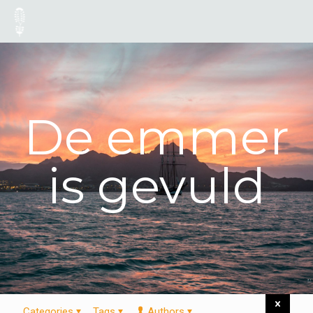
De emmer
is gevuld
Categories
Tags
Authors