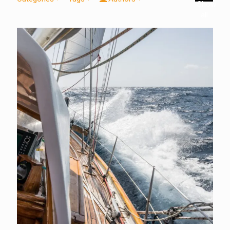
Show
all