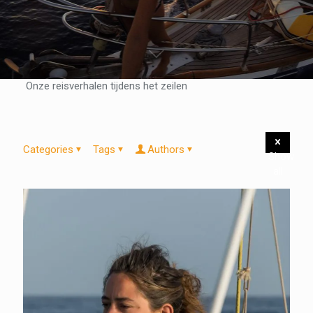
Onze reisverhalen tijdens het zeilen
Categories
Tags
Authors
Show
all