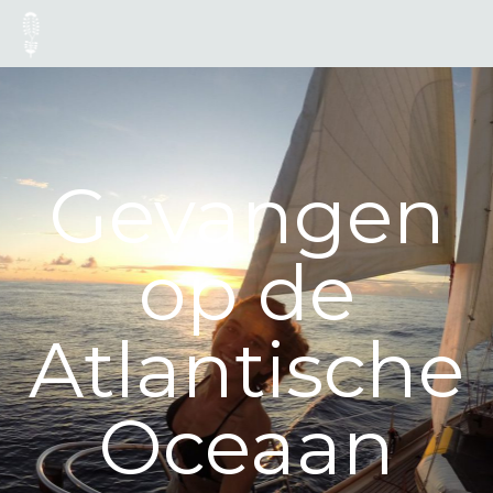
Gevangen
op de
Atlantische
Oceaan