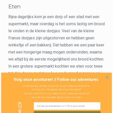
Eten
Bijna dagelijks kom je een dorp of een stad met een
supermarkt, maar overdag is het soms lastig om brood
te vinden in de kleine dorpjes. Veel van de kleine
Franse dorpjes zijn uitgestorven en hebben geen
winkeltje of een bakkerij. Dat hebben we een paar keer
met een hongerige maag mogen ondervinden, waarna
we altijd bij de eerste mogelijkheid ons brood kochten.
In een grotere supermarkt kochten we eten voor twee
tot drie dagen zodat we ’s avonds zonder zorgen op
Volg onze avonturen! // Follow our adventures
iedere plaats konden stoppen.
Onze nieuwste verhalen wil je niet missen! Laat je email achter en
ontvang zo'n vier keer per jaar onze nieuwsbrief!
You don't want to miss our latest stories! Leave your email and
De zondagen zijn nog steeds erg traditioneel in
you'll get our newsletter about 4 times in a year!
Frankrijk en de meeste winkels zijn gesloten. Op de
fiets hebben we vaak geen besef van de tijd en