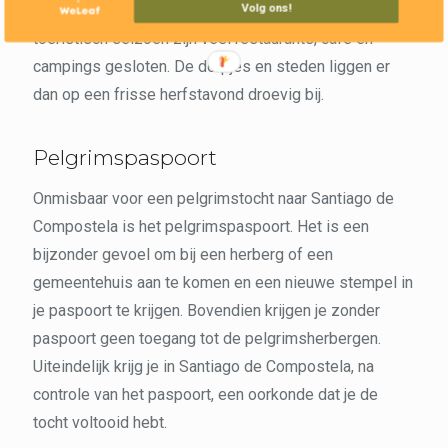
Volg ons!
vergaten dat het zondag was. Ook buiten het
toeristisch seizoen zijn veel restaurants, café en
campings gesloten. De dorpjes en steden liggen er
dan op een frisse herfstavond droevig bij.
Pelgrimspaspoort
Onmisbaar voor een pelgrimstocht naar Santiago de
Compostela is het pelgrimspaspoort. Het is een
bijzonder gevoel om bij een herberg of een
gemeentehuis aan te komen en een nieuwe stempel in
je paspoort te krijgen. Bovendien krijgen je zonder
paspoort geen toegang tot de pelgrimsherbergen.
Uiteindelijk krijg je in Santiago de Compostela, na
controle van het paspoort, een oorkonde dat je de
tocht voltooid hebt.