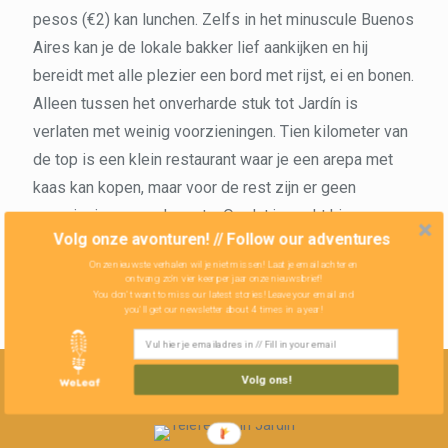
pesos (€2) kan lunchen. Zelfs in het minuscule Buenos
Aires kan je de lokale bakker lief aankijken en hij
bereidt met alle plezier een bord met rijst, ei en bonen.
Alleen tussen het onverharde stuk tot Jardín is
verlaten met weinig voorzieningen. Tien kilometer van
de top is een klein restaurant waar je een arepa met
kaas kan kopen, maar voor de rest zijn er geen
voorzieningen op de route. Omdat je nacht hier
Volg onze avonturen! // Follow our adventures
doorbrengt, moet je in Risaralda of Anserma eten
Onze nieuwste verhalen wil je niet missen! Laat je email achter en
kopen. Water is er overal in overvloed en drinkbaar van
ontvang zo'n vier keer per jaar onze nieuwsbrief!
You don't want to miss our latest stories! Leave your email and
de kraan.
you'll get our newsletter about 4 times in a year!
Volg ons!