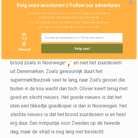
schuilen voor een stevige regenbui. Ook
Noorwegen
Volg onze avonturen! // Follow our adventures
begon met regen en natte voeten
, dus deze slag blijft
Onze nieuwste verhalen wil je niet missen! Laat je email achter en
ontvang zo'n vier keer per jaar onze nieuwsbrief!
onbeslist. De volgende dag skaten we tot het eerste
You don't want to miss our latest stories! Leave your email and
you'll get our newsletter about 4 times in a year!
echte dorp in Zweden. Olivier kijkt al uit naar zijn
favoriete activiteit in een nieuw land, de supermarkt
verkennen. We zijn erg benieuwd naar de prijzen want
Volg ons!
Noorwegen was peperduur. Zoë hoopt vooral dat het
brood zoals in Noorwegen is en niet het zuurdesem
uit Denemarken. Zoals gewoonlijk duurt het
supermarktbezoek veel te lang, naar Zoë’s gevoel die
buiten in de kou wacht dan toch. Olivier keert terug met
goed en slecht nieuws. Het goede nieuws is dat het
eten een tikkeltje goedkoper is dan in Noorwegen. Het
slechte nieuws is dat het brood zuurdesem is en heel
erg duur. Een minpuntje voor Zweden op de tweede
dag, maar de strijd is nog lang niet beslecht.