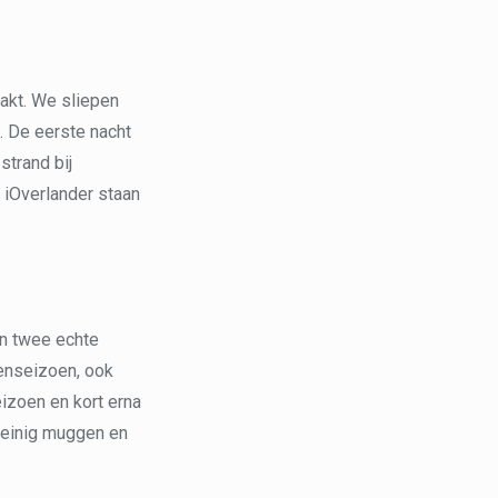
akt. We sliepen
. De eerste nacht
strand bij
 iOverlander staan
en twee echte
genseizoen, ook
eizoen en kort erna
 weinig muggen en