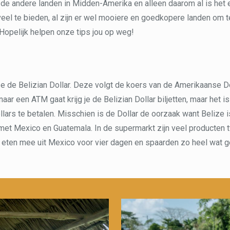
 de andere landen in Midden-Amerika en alleen daarom al is het
veel te bieden, al zijn er wel mooiere en goedkopere landen om te
Hopelijk helpen onze tips jou op weg!
e de Belizian Dollar. Deze volgt de koers van de Amerikaanse Do
 naar een ATM gaat krijg je de Belizian Dollar biljetten, maar het 
lars te betalen. Misschien is de Dollar de oorzaak want Belize i
et Mexico en Guatemala. In de supermarkt zijn veel producten t
 eten mee uit Mexico voor vier dagen en spaarden zo heel wat ge