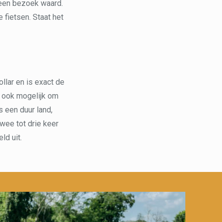
 een bezoek waard.
 fietsen. Staat het
llar en is exact de
is ook mogelijk om
s een duur land,
wee tot drie keer
ld uit.