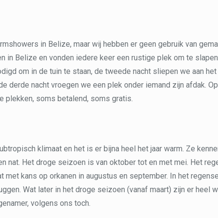
armshowers in Belize, maar wij hebben er geen gebruik van gema
en in Belize en vonden iedere keer een rustige plek om te slapen
igd om in de tuin te staan, de tweede nacht sliepen we aan het 
de derde nacht vroegen we een plek onder iemand zijn afdak. Op
e plekken, soms betalend, soms gratis.
ubtropisch klimaat en het is er bijna heel het jaar warm. Ze kenn
n nat. Het droge seizoen is van oktober tot en met mei. Het re
nat met kans op orkanen in augustus en september. In het regens
muggen. Wat later in het droge seizoen (vanaf maart) zijn er heel
genamer, volgens ons toch.