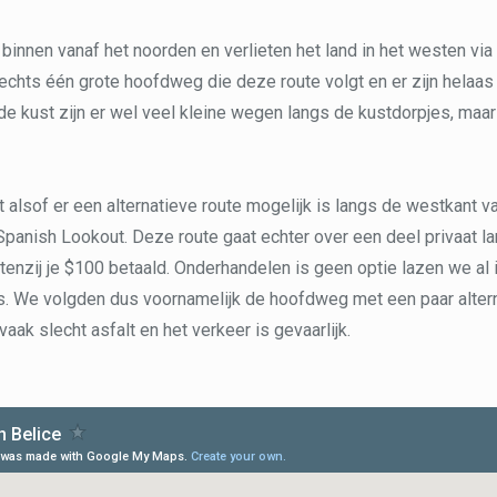
e binnen vanaf het noorden en verlieten het land in het westen vi
lechts één grote hoofdweg die deze route volgt en er zijn helaas 
 de kust zijn er wel veel kleine wegen langs de kustdorpjes, maar 
et alsof er een alternatieve route mogelijk is langs de westkant va
panish Lookout. Deze route gaat echter over een deel privaat l
 tenzij je $100 betaald. Onderhandelen is geen optie lazen we al 
rs. We volgden dus voornamelijk de hoofdweg met een paar alter
aak slecht asfalt en het verkeer is gevaarlijk.