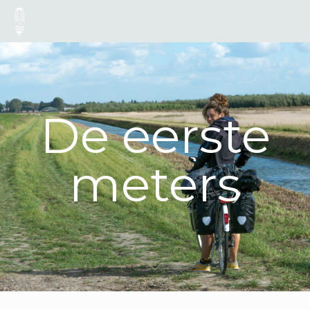
De eerste
meters