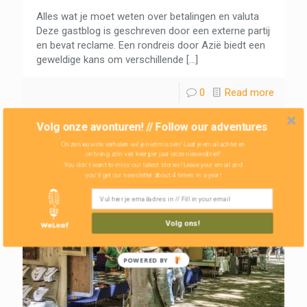
Alles wat je moet weten over betalingen en valuta
Deze gastblog is geschreven door een externe partij
en bevat reclame. Een rondreis door Azië biedt een
geweldige kans om verschillende
[…]
0
Read more
Volg onze avonturen! // Follow our adventures
Onze nieuwste verhalen wil je niet missen! Laat je email achter en
ontvang zo'n vier keer per jaar onze nieuwsbrief!
You don't want to miss our latest stories! Leave your email and
you'll get our newsletter about 4 times in a year!
Volg ons!