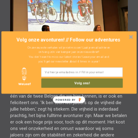
Volg onze avonturen! // Follow our adventures
Onze nieuwste verhalen wil je niet missen! Laat je email achter en
ontvang zo'n vier keer per jaar onze nieuwsbrief!
You don't want to miss our latest stories! Leave your email and
you'll get our newsletter about 4 times in a year!
Volg ons!
Na de presentatie praten we met veel mensen. Kristof,
één van de twee Belgen die we hier kennen, is er ook en
feliciteert ons. 'Ik ben toch wel jaloers op de vrijheid die
jullie hebben,' zegt hij stiekem. Die vrijheid is inderdaad
prachtig, het bijna fulltime avonturier zijn. Maar we betalen
er ook een hoge prijs voor, toch op dit moment. Het kost
ons veel onzekerheid en onrust waardoor wij soms
jaloers zijn om de stabiliteit en zekerheid die andere