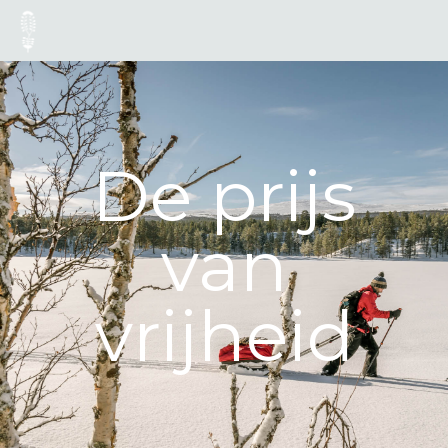
De prijs
van
vrijheid