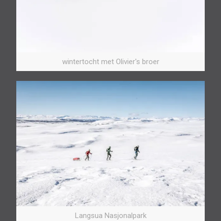
wintertocht met Olivier's broer
Langsua Nasjonalpark