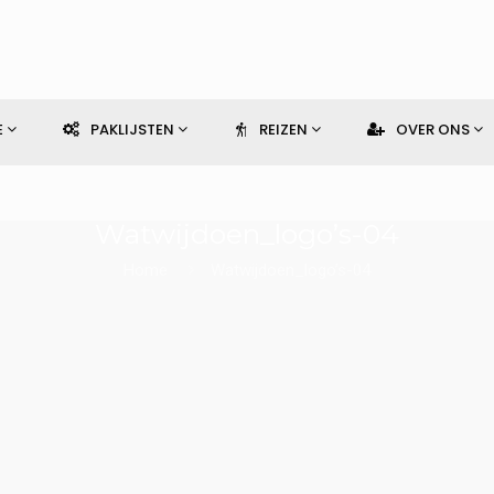
E
PAKLIJSTEN
REIZEN
OVER ONS
Watwijdoen_logo’s-04
Home
Watwijdoen_logo’s-04