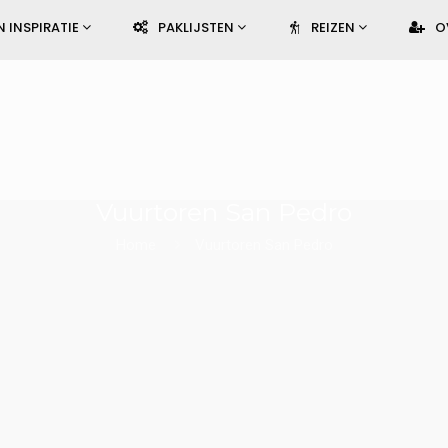
N INSPIRATIE
PAKLIJSTEN
REIZEN
O
Vuurtoren San Pedro
Home
Vuurtoren San Pedro