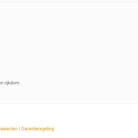
en rijkdom.
rwaarden
|
Garantieregeling