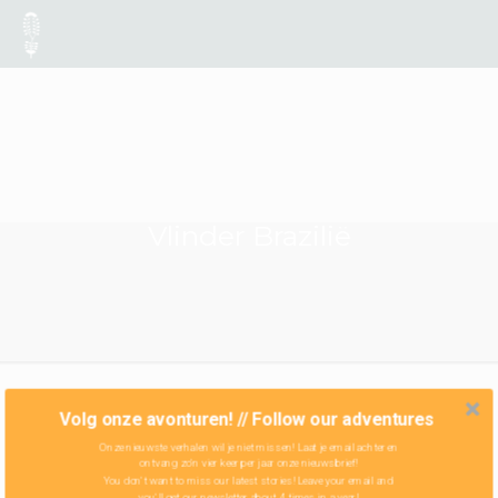
Vlinder Brazilië
Volg onze avonturen! // Follow our adventures
Onze nieuwste verhalen wil je niet missen! Laat je email achter en
ontvang zo'n vier keer per jaar onze nieuwsbrief!
You don't want to miss our latest stories! Leave your email and
you'll get our newsletter about 4 times in a year!