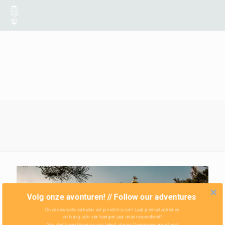
Volg onze avonturen! // Follow our adventures
Onze nieuwste verhalen wil je niet missen! Laat je email achter en
ontvang zo'n vier keer per jaar onze nieuwsbrief!
You don't want to miss our latest stories! Leave your email and