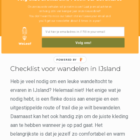
Onze nieuwste verhalen wil je niet missen! Laat je email achter en
ontvang zo'n vier keer per jaar onze nieuwsbrief!
You don't want to miss our latest stories! Leave your email and
you'll get our newsletter about 4 times in a year!
Volg ons!
Checklist voor wandelen in IJsland
Heb je veel nodig om een leuke wandeltocht te
ervaren in IJsland? Helemaal niet! Het enige wat je
nodig hebt, is een flinke dosis aan energie en een
uitgestippelde route of trail die je wilt bewandelen.
Daarnaast kan het ook handig zijn om de juiste kleding
aan te hebben wanneer je op pad gaat. Het
belangrijkste is dat je jezelf zo comfortabel en warm