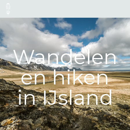
Wandelen
en hiken
in IJsland