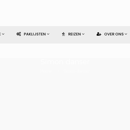
E
PAKLIJSTEN
REIZEN
OVER ONS
Simon danser
Home
Simon danser