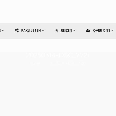
E
PAKLIJSTEN
REIZEN
OVER ONS
20250314-DSC_7721
Home
20250314-DSC_7721