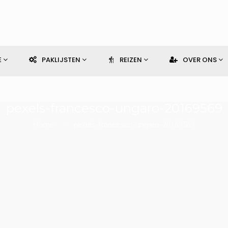
E
PAKLIJSTEN
REIZEN
OVER ONS
pexels-francesco-ungaro-20169569
Home
pexels-francesco-ungaro-20169569