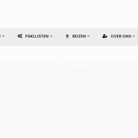
E
PAKLIJSTEN
REIZEN
OVER ONS
olijfbomen
Home
olijfbomen