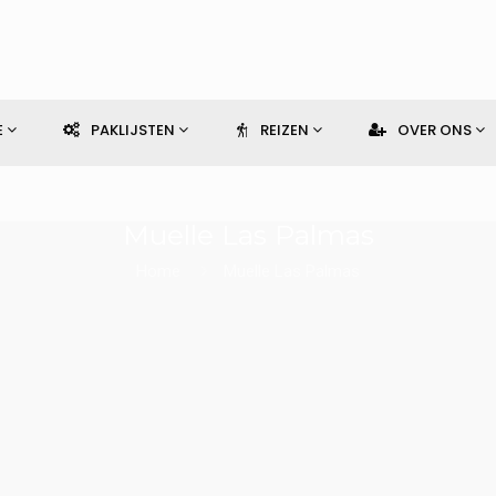
E
PAKLIJSTEN
REIZEN
OVER ONS
Muelle Las Palmas
Home
Muelle Las Palmas