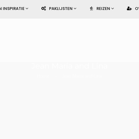
N INSPIRATIE
PAKLIJSTEN
REIZEN
O
Jean Maria and Lina
Home
Jean Maria and Lina