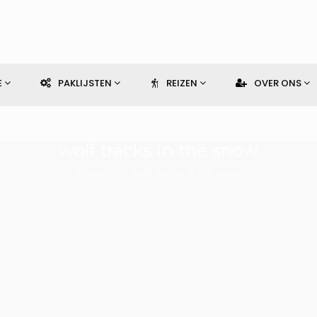
E
PAKLIJSTEN
REIZEN
OVER ONS
wolf tracks in the snow
Home
wolf tracks in the snow