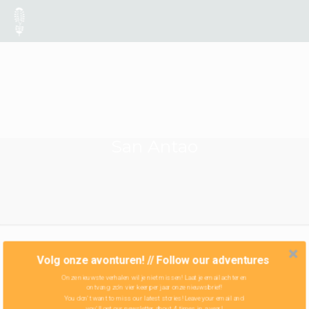
San Antao
Volg onze avonturen! // Follow our adventures
Onze nieuwste verhalen wil je niet missen! Laat je email achter en
ontvang zo'n vier keer per jaar onze nieuwsbrief!
You don't want to miss our latest stories! Leave your email and
you'll get our newsletter about 4 times in a year!