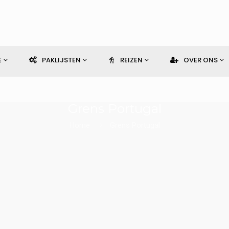
E
PAKLIJSTEN
REIZEN
OVER ONS
Grens Portugal
Home
Grens Portugal